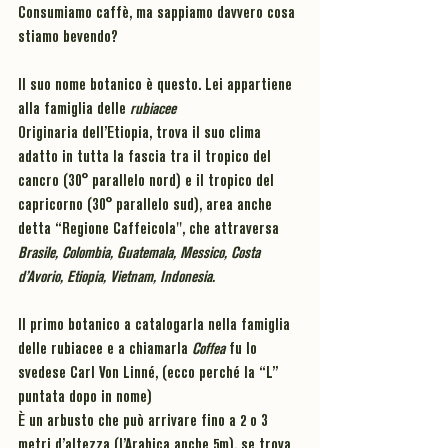
Consumiamo 
caffè
, ma sappiamo davvero cosa 
stiamo bevendo?
Il suo nome botanico è questo. Lei appartiene 
alla famiglia delle 
rubiacee 
Originaria 
dell’Etiopia
, trova il suo clima 
adatto in tutta la fascia tra il tropico del 
cancro (30° parallelo nord) e il tropico del 
capricorno (30° parallelo sud), area anche 
detta “
Regione Caffeicola
", che attraversa 
Brasile, Colombia, Guatemala, Messico, Costa 
d’Avorio, Etiopia, Vietnam, Indonesia.
Il primo botanico a catalogarla nella famiglia 
delle rubiacee e a chiamarla 
Coffea 
fu lo 
svedese 
Carl Von Linné
, (ecco perché la “L” 
puntata dopo in nome)
È un arbusto che può arrivare fino a 
2 o 3 
metri d’altezza 
(l’Arabica anche 5m), se trova 