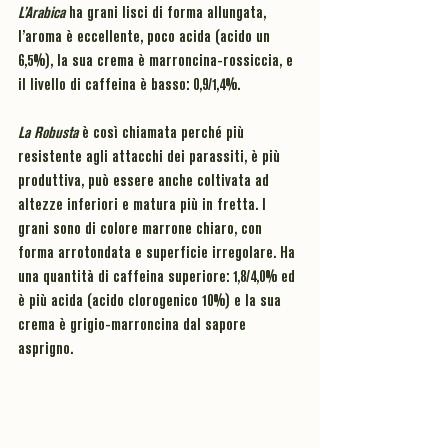
L’Arabica 
ha grani lisci di forma allungata, 
l’aroma è eccellente, 
poco acida (acido un 
6,5%
), la sua crema è marroncina-rossiccia, e 
il livello di 
caffeina 
è 
basso
: 
0,9/1,4
%.
La 
Robusta 
è così chiamata perché più 
resistente agli attacchi dei parassiti, è più 
produttiva, può essere anche coltivata ad 
altezze inferiori e matura più in fretta. I 
grani sono di colore marrone chiaro, con 
forma arrotondata e superficie irregolare. Ha 
una quantità di caffeina superiore: 
1,8/4,0
% ed 
è 
più acida (acido clorogenico 10%
) e la sua 
crema è grigio-marroncina dal sapore 
asprigno.