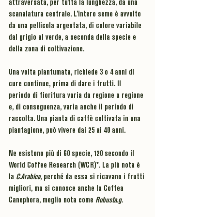
attraversata, per tutta la lunghezza, da una 
scanalatura centrale. L’intero seme è avvolto 
da una 
pellicola argentata
, di colore variabile 
dal 
grigio 
al 
verde
, a seconda della specie e 
della zona di coltivazione.
Una volta piantumata, richiede 3 o 4 anni di 
cure continue, prima di dare i frutti. Il 
periodo di fioritura varia da regione a regione 
e, di conseguenza, varia anche il periodo di 
raccolta. Una pianta di caffè coltivata in una 
piantagione, può 
vivere dai 25 ai 40 anni.
Ne esistono più di 
60 specie, 120 secondo il 
World Coffee Research (WCR)
*. La più nota è 
la 
C.Arabica
, perché da essa si ricavano i frutti 
migliori, ma si conosce anche la 
Coffea 
Canephora
, meglio nota come 
Robusta.g.