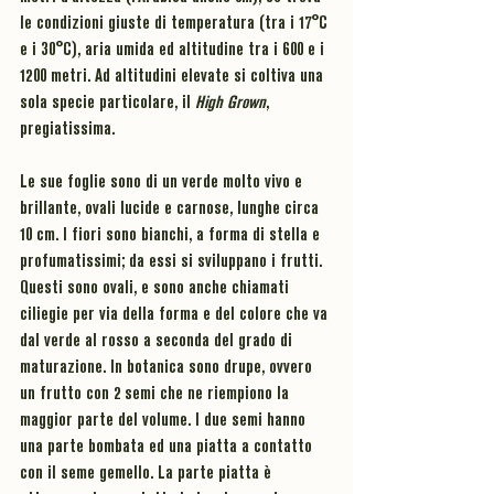
le condizioni giuste di 
temperatura (tra i 17°C 
e i 30°C
), aria umida ed altitudine tra i 600 e i 
1200 metri. Ad altitudini elevate si coltiva una 
sola specie particolare, il 
High Grown
, 
pregiatissima.
Le sue 
foglie 
sono di un 
verde 
molto vivo e 
brillante
, ovali lucide e carnose, lunghe circa 
10 cm. I 
fiori 
sono 
bianchi
, a 
forma di stella 
e 
profumatissimi
; da essi si sviluppano i 
frutti
. 
Questi sono ovali, e sono anche chiamati 
ciliegie 
per via della forma e del colore che va 
dal verde al rosso a seconda del grado di 
maturazione. In botanica sono 
drupe
, ovvero 
un 
frutto con 2 semi 
che ne riempiono la 
maggior parte del volume. I due semi hanno 
una parte bombata ed una piatta a contatto 
con il seme gemello. La parte piatta è 