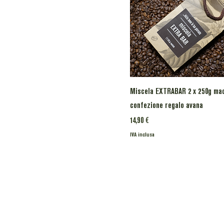
Miscela EXTRABAR 2 x 250g ma
confezione regalo avana
Prezzo
14,90 €
IVA inclusa