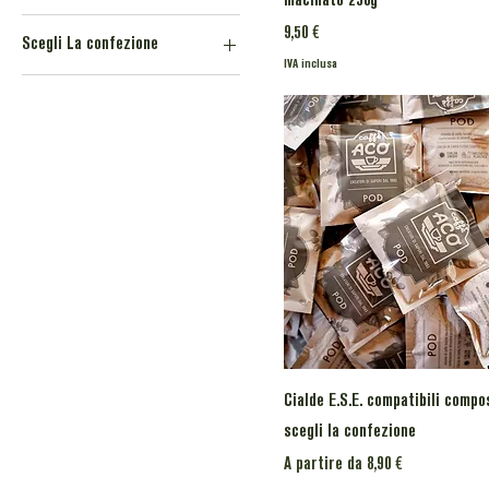
macinato 250g
Prezzo
9,50 €
Scegli La confezione
IVA inclusa
1kg in grani
250 Grammi macinato
3kg in grani
500 Grammi Grani
500 grammi in grani
Cialde E.S.E. confezione 20
pz
Cialde E.S.E. scatola da 150
pz
Cialde E.S.E. compatibili compo
scegli la confezione
Prezzo scontato
A partire da
8,90 €