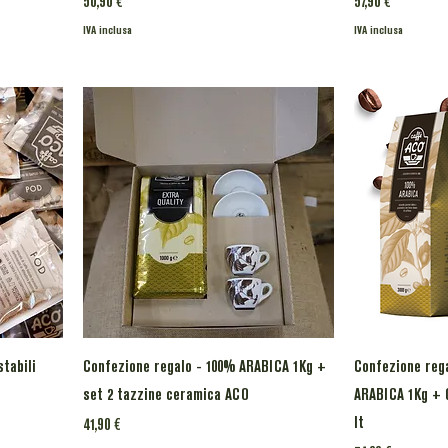
Prezzo
Prezzo
50,90 €
57,90 €
IVA inclusa
IVA inclusa
stabili
Confezione regalo - 100% ARABICA 1Kg +
Confezione reg
set 2 tazzine ceramica ACO
ARABICA 1Kg + G
lt
Prezzo
41,90 €