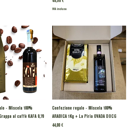
Prezzo
40,90 €
IVA inclusa
alo - Miscela 100%
Confezione regalo - Miscela 100%
rappa al caffè KAFA 0,70
ARABICA 1Kg + La Piria OVADA DOCG
Prezzo
44,00 €