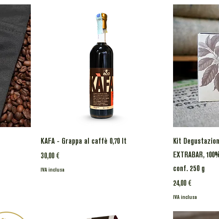
KAFA - Grappa al caffè 0,70 lt
Kit Degustazion
EXTRABAR, 100%
Prezzo
30,00 €
conf. 250 g
IVA inclusa
Prezzo
24,00 €
IVA inclusa