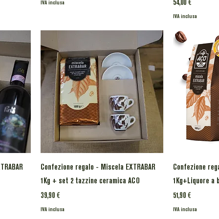
Prezzo
54,00 €
IVA inclusa
IVA inclusa
EXTRABAR
Confezione regalo - Miscela EXTRABAR
Confezione reg
1Kg + set 2 tazzine ceramica ACO
1Kg+Liquore a b
Prezzo
Prezzo
39,90 €
51,90 €
IVA inclusa
IVA inclusa