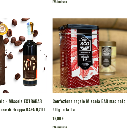
IVA inclusa
alo - Miscela EXTRABAR
Confezione regalo Miscela BAR macinato
ase di Grappa KAFA 0,70lt
500g in latta
Prezzo
16,90 €
IVA inclusa