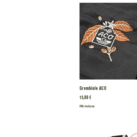
Grembiule ACO
Prezzo
15,90 €
IVA inclusa