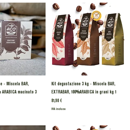
e - Miscela BAR,
Kit degustazione 3 kg - Miscela BAR,
 ARABICA macinato 3
EXTRABAR, 100%ARABICA in grani kg 1
Prezzo
81,90 €
IVA inclusa