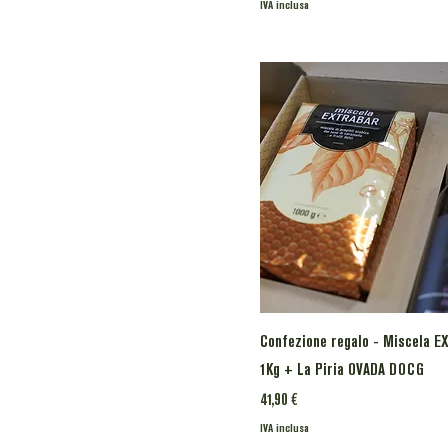
IVA inclusa
Confezione regalo - Miscela 
1Kg + La Piria OVADA DOCG
Prezzo
41,90 €
IVA inclusa