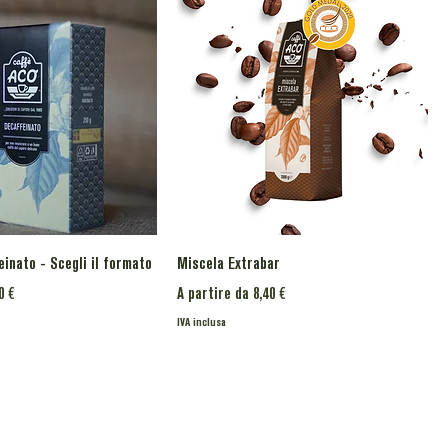
inato - Scegli il formato
Miscela Extrabar
o
Prezzo scontato
0 €
A partire da
8,40 €
IVA inclusa