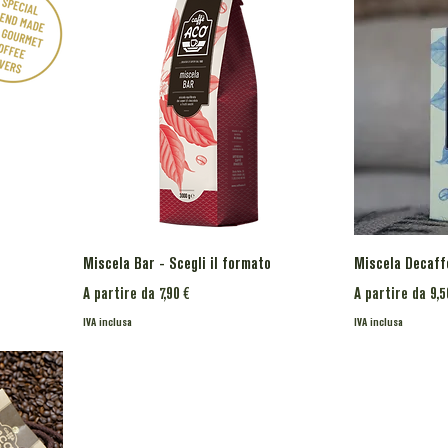
Miscela Bar - Scegli il formato
Miscela Decaffe
Prezzo scontato
Prezzo scontat
A partire da
7,90 €
A partire da
9,5
IVA inclusa
IVA inclusa