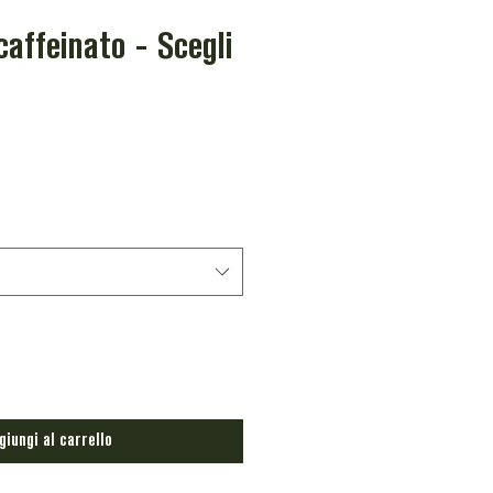
affeinato - Scegli
zo
tato
giungi al carrello