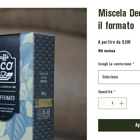
Miscela Dec
il formato
Prez
A partire da
9,50€
scon
IVA inclusa
Scegli La confezione
*
Seleziona
Quantità
*
Ag